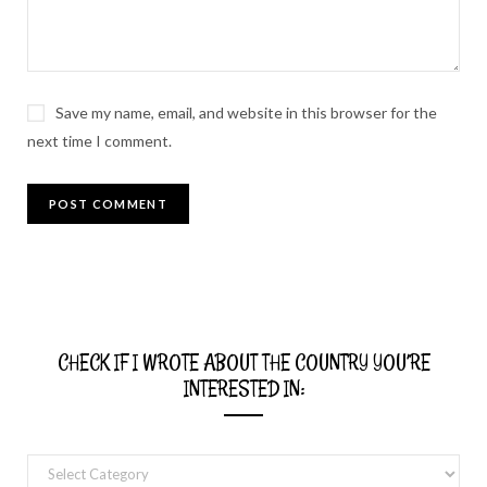
Save my name, email, and website in this browser for the
next time I comment.
CHECK IF I WROTE ABOUT THE COUNTRY YOU’RE
INTERESTED IN:
Check