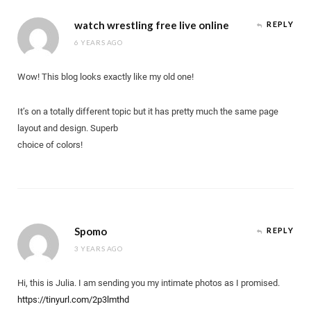
watch wrestling free live online
REPLY
6 YEARS AGO
Wow! This blog looks exactly like my old one!
It’s on a totally different topic but it has pretty much the same page
layout and design. Superb
choice of colors!
Spomo
REPLY
3 YEARS AGO
Hi, this is Julia. I am sending you my intimate photos as I promised.
https://tinyurl.com/2p3lmthd