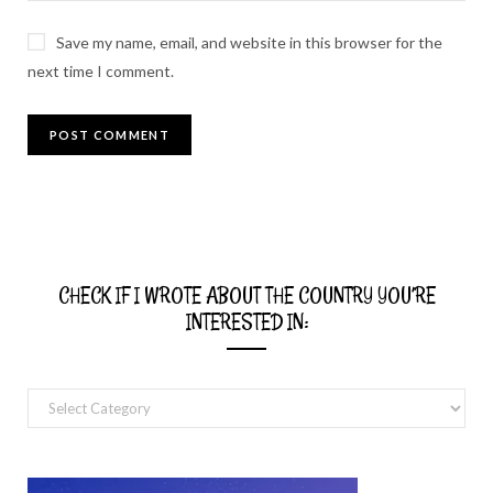
Save my name, email, and website in this browser for the
next time I comment.
CHECK IF I WROTE ABOUT THE COUNTRY YOU’RE
INTERESTED IN:
Check
if
I
wrote