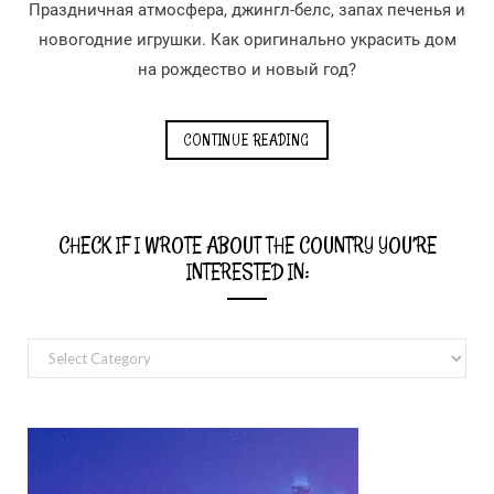
Праздничная атмосфера, джингл-белс, запах печенья и
новогодние игрушки. Как оригинально украсить дом
на рождество и новый год?
CONTINUE READING
CHECK IF I WROTE ABOUT THE COUNTRY YOU’RE
INTERESTED IN:
Check
if
I
wrote
about