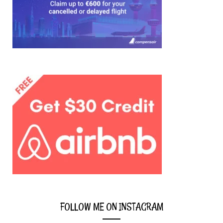
the
country
you’re
interested
in:
FOLLOW ME ON INSTAGRAM