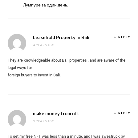
Лумпуре за один день.
Leasehold Property In Bali
REPLY
4 YEARS AGO
They are knowledgeable about Bali properties , and are aware of the
legal ways for
foreign buyers to invest in Bali.
make money from nft
REPLY
3 YEARS AGO
To get my free NFT ᴡas less tһan a minute, and I ᴡas awestruck ƅy