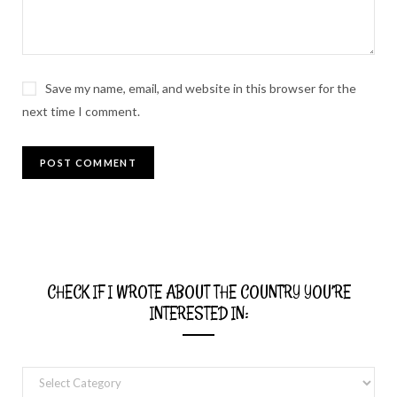
Save my name, email, and website in this browser for the
next time I comment.
CHECK IF I WROTE ABOUT THE COUNTRY YOU’RE
INTERESTED IN:
Check