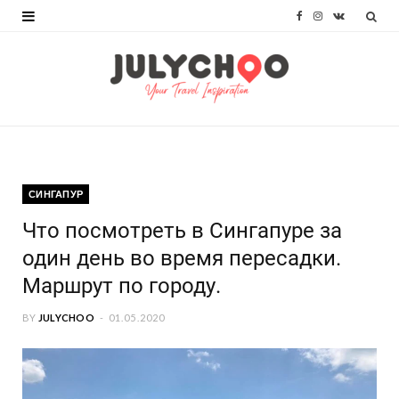
F
I
V
a
n
K
c
s
o
e
t
n
b
a
t
o
g
a
СИНГАПУР
o
r
k
Что посмотреть в Сингапуре за
k
a
t
один день во время пересадки.
m
e
Маршрут по городу.
BY
JULYCHOO
01.05.2020