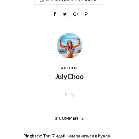
AUTHOR
JulyChoo
F
I
a
n
c
s
e
t
b
a
o
g
3
COMMENTS
o
r
k
a
m
Pingback:
Топ-7 идей, чем заняться в Куала-