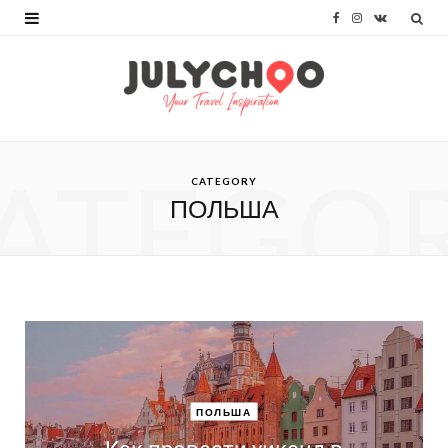
F
I
V
a
n
K
c
s
o
e
t
n
b
a
t
ATEGO
CATEGORY
o
g
a
ПОЛЬША
o
r
k
k
a
t
m
e
ПОЛЬША