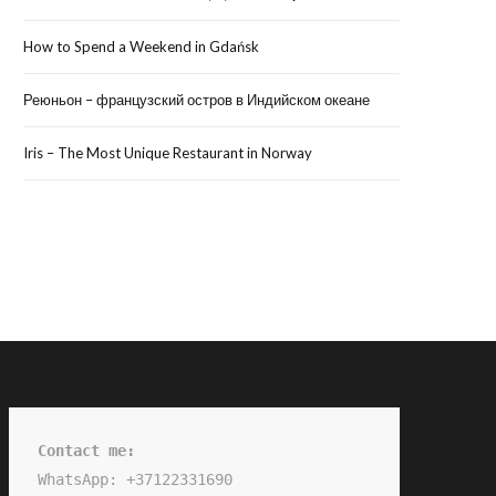
How to Spend a Weekend in Gdańsk
Реюньон – французский остров в Индийском океане
Iris – The Most Unique Restaurant in Norway
Contact me:
WhatsApp: +37122331690
