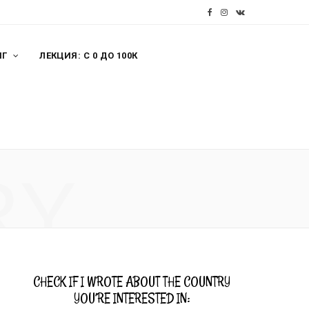
F
I
V
a
n
K
НГ
ЛЕКЦИЯ: С 0 ДО 100К
c
s
o
e
t
n
b
a
t
o
g
a
o
r
k
RY
k
a
t
m
e
CHECK IF I WROTE ABOUT THE COUNTRY
YOU’RE INTERESTED IN: