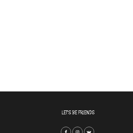
LET’S BE FRIENDS
F
I
V