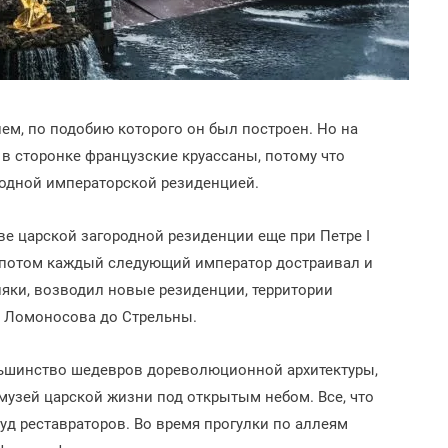
ем, по подобию которого он был построен. Но на
 в сторонке французские круассаны, потому что
 одной императорской резиденцией.
ве царской загородной резиденции еще при Петре I
 И потом каждый следующий император достраивал и
няки, возводил новые резиденции, территории
т Ломоносова до Стрельны.
льшинство шедевров дореволюционной архитектуры,
музей царской жизни под открытым небом. Все, что
уд реставраторов. Во время прогулки по аллеям