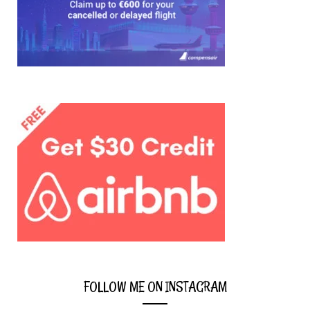
country
you’re
interested
in:
FOLLOW ME ON INSTAGRAM