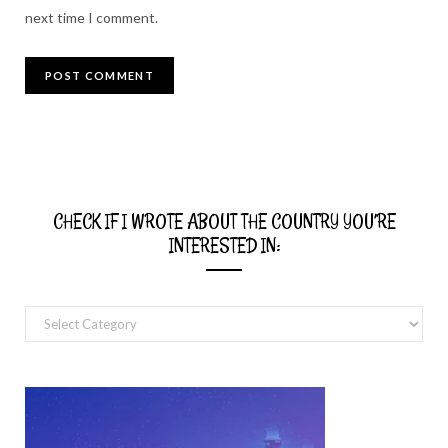
next time I comment.
CHECK IF I WROTE ABOUT THE COUNTRY YOU’RE
INTERESTED IN:
Check
if
I
wrote
about
the