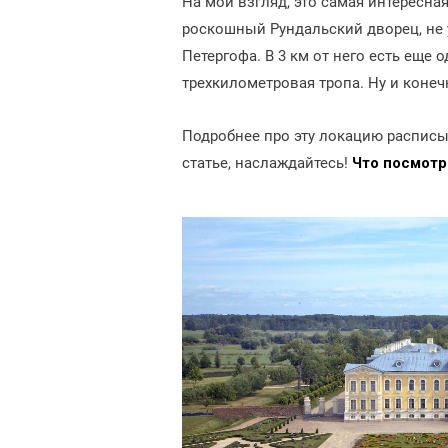
На мой взгляд, это самая интересна
роскошный Рундальский дворец, не
Петергофа. В 3 км от него есть еще 
трехкилометровая тропа. Ну и конеч
Подробнее про эту локацию расписыв
статье, наслаждайтесь!
Что посмотре