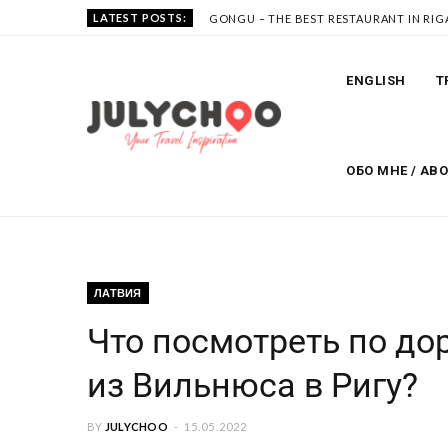
LATEST POSTS:
GONGU – THE BEST RESTAURANT IN RIG
ENGLISH
T
ОБО МНЕ / AB
ЛАТВИЯ
Что посмотреть по дор
из Вильнюса в Ригу?
BY
JULYCHOO
15.05.2022