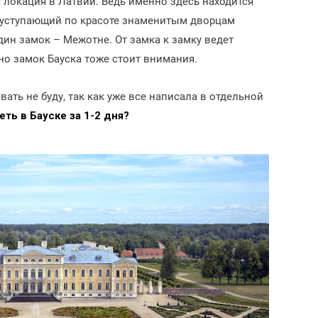
я локация в Латвии. Ведь именно здесь находится
 уступающий по красоте знаменитым дворцам
один замок – Межотне. От замка к замку ведет
но замок Бауска тоже стоит внимания.
ать не буду, так как уже все написала в отдельной
ть в Бауске за 1-2 дня?