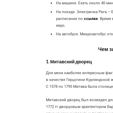
На машине. Ехать около 40 мин
На поезде. Электричка Рига – 
расписание по
ссылке
. Время 
евро.
На автобусе. Микроавтобус от
Чем з
1. Митавский дворец
Для меня наиболее интересным факт
в качестве Герцогини Курляндской 
С 1578 по 1795 Митава была столиц
Митавский дворец был возведен для
1772 гг дворцовым архитектором Бар