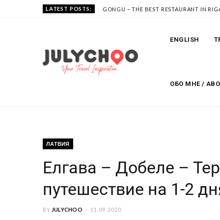
LATEST POSTS:
GONGU – THE BEST RESTAURANT IN RIG
ENGLISH
T
ОБО МНЕ / AB
ЛАТВИЯ
Елгава – Добеле – Те
путешествие на 1-2 дн
BY
JULYCHOO
11.09.2020