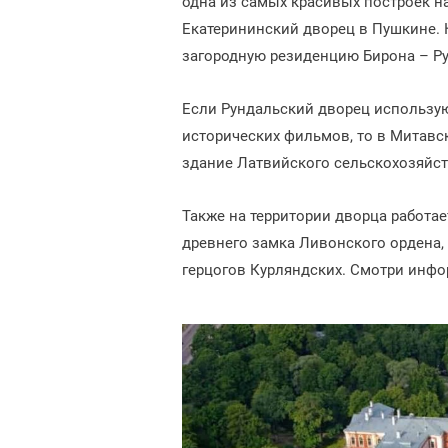
одна из самых красивых построек 
Екатерининский дворец в Пушкине. 
загородную резиденцию Бирона – Р
Если Рундальский дворец использую
исторических фильмов, то в Митавс
здание Латвийского сельскохозяйст
Также на территории дворца работае
древнего замка Ливонского ордена,
герцогов Курляндских. Смотри ин