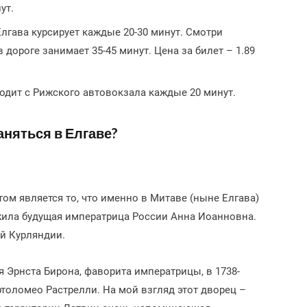
ут.
Елгава курсирует каждые 20-30 минут. Смотри
в дороге занимает 35-45 минут. Цена за билет – 1.89
ходит с Рижского автовокзала каждые 20 минут.
аняться в Елгаве?
ом является то, что именно в Митаве (ныне Елгава)
жила будущая императрица России Анна Иоанновна.
ей Курляндии.
 Эрнста Бирона, фаворита императрицы, в 1738-
толомео Растрелли. На мой взгляд этот дворец –