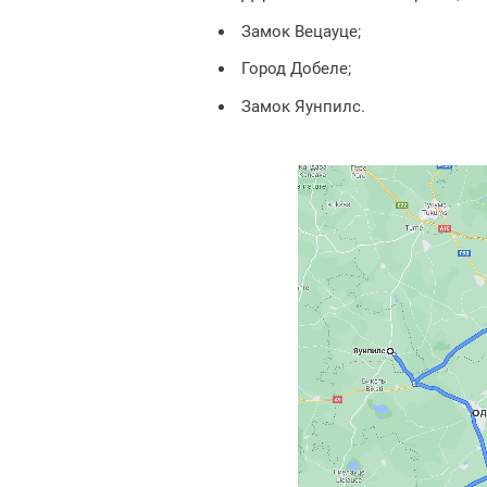
Замок Вецауце;
Город Добеле;
Замок Яунпилс.