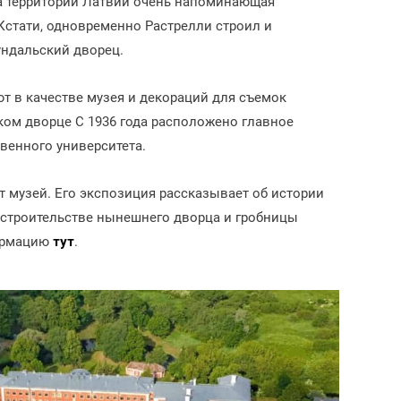
на территории Латвии очень напоминающая
Кстати, одновременно Растрелли строил и
ундальский дворец.
т в качестве музея и декораций для съемок
ком дворце С 1936 года расположено главное
венного университета.
т музей. Его экспозиция рассказывает об истории
 строительстве нынешнего дворца и гробницы
формацию
тут
.