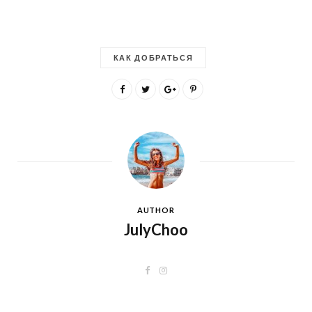
КАК ДОБРАТЬСЯ
AUTHOR
JulyChoo
F
I
a
n
c
s
e
t
b
a