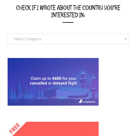
CHECK IF I WROTE ABOUT THE COUNTRY YOU’RE
INTERESTED IN:
Check
if
I
wrote
about
the
country
you’re
interested
in: