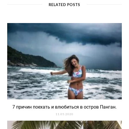
o
g
RELATED POSTS
o
r
k
a
m
7 причин поехать и влюбиться в остров Панган.
11.05.2020