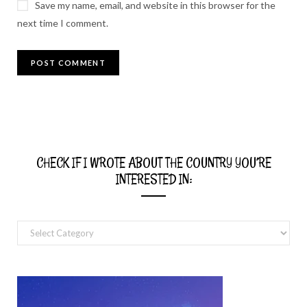
Save my name, email, and website in this browser for the
next time I comment.
CHECK IF I WROTE ABOUT THE COUNTRY YOU’RE
INTERESTED IN:
Check
if
I
wrote
about