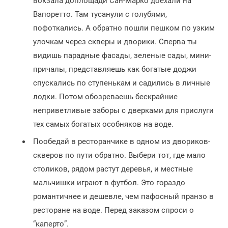
вокзала доплощади Сан-Марко доехали на
Вапоретто. Там тусанули с голубями,
пофоткались. А обратно пошли пешком по узким
улочкам через скверы и дворики. Сперва ты
видишь парадные фасады, зеленые сады, мини-
причалы, представляешь как богатые доджи
спускались по ступенькам и садились в личные
лодки. Потом обозреваешь бескрайние
неприветливые заборы с дверками для прислуги
тех самых богатых особняков на воде.
Пообедай в ресторанчике в одном из двориков-
скверов по пути обратно. Выбери тот, где мало
столиков, рядом растут деревья, и местные
мальчишки играют в футбол. Это гораздо
романтичнее и дешевле, чем пафосный пранзо в
ресторане на воде. Перед заказом спроси о
“каперто”.