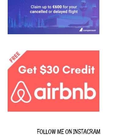
the
country
you’re
interested
in:
FOLLOW ME ON INSTAGRAM