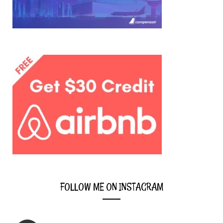
you’re
interested
in:
FOLLOW ME ON INSTAGRAM