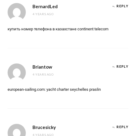
BernardLed
REPLY
4 YEARS AGO
купить номер телефона в казахстане continent telecom
Briantow
REPLY
4 YEARS AGO
european-sailing.com: yacht charter seychelles praslin
Brucesicky
REPLY
4 YEARS AGO