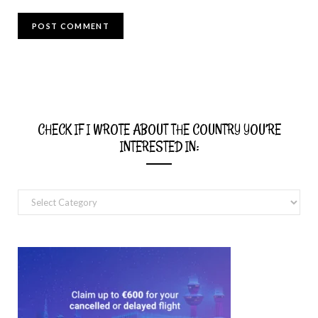
CHECK IF I WROTE ABOUT THE COUNTRY YOU’RE
INTERESTED IN:
Check
if
I
wrote
about
the
country