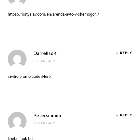
https://rostyslav.com/en/arenda-avto-v-chernogorii/
DarrellsoK
REPLY
3 YEARS AGO
invitro promo code iHerb
Petersmumb
REPLY
3 YEARS AGO
linebet apk bd