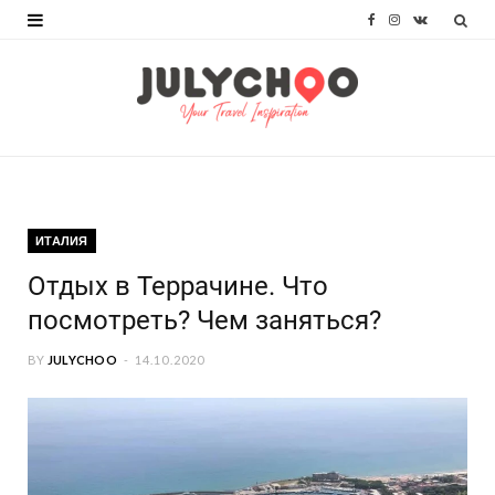
F
I
V
a
n
K
c
s
o
e
t
n
b
a
t
o
g
a
ИТАЛИЯ
o
r
k
Отдых в Террачине. Что
k
a
t
посмотреть? Чем заняться?
m
e
BY
JULYCHOO
14.10.2020