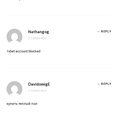
Nathangog
REPLY
3 YEARS AGO
1xbet account blocked
DavidomigE
REPLY
3 YEARS AGO
купить теплый пол