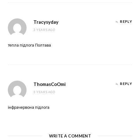
Tracysyday
REPLY
3 YEARS AGO
тепла підлога Полтава
ThomasCoOmi
REPLY
3 YEARS AGO
інфрачервона підлога
WRITE A COMMENT